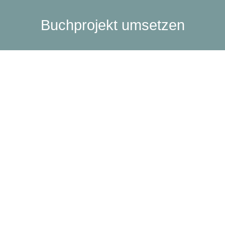
Buchprojekt umsetzen
How to: Expertenbuch schreiben – So
setzt du dein Buchprojekt um
Allgemein
Von
Stefanie1685
18. Juni 2024