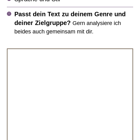
Passt dein Text zu deinem Genre und
deiner Zielgruppe?
Gern analysiere ich
beides auch gemeinsam mit dir.
Ein echtes Juwel im Lektorat!
Für meine Anthologie „Erfolgsfrauen
ticken anders“ war das Lektorat eine
Herausforderung. Die Geschichten von
10 Erstautorinnen mussten zu
Diamanten feingeschliffen werden. Ich
bin davon überzeugt, dass unser Buch
ohne Stefanies Arbeit nur halb so gut
wäre! Ich kann ihr Lektorat nur