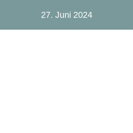
27. Juni 2024
Wie du mit einer Schreibblockade
umgehen kannst – 10 Tipps
Allgemein
Von
Stefanie1685
27. Juni 2024